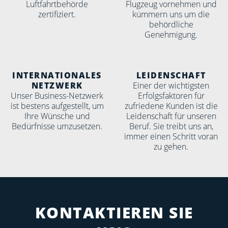
Luftfahrtbehörde
Flugzeug vornehmen und
zertifiziert.
kümmern uns um die
behördliche
Genehmigung.
INTER­NATIO­NALES
LEIDEN­SCHAFT
NETZWERK
Einer der wichtigsten
Unser Business-Netzwerk
Erfolgsfaktoren für
ist bestens aufgestellt, um
zufriedene Kunden ist die
Ihre Wünsche und
Leidenschaft für unseren
Bedürfnisse umzusetzen.
Beruf. Sie treibt uns an,
immer einen Schritt voran
zu gehen.
AIR ALLIANCE -
IMMER FÜR SIE NAH
KONTAKTIEREN SIE