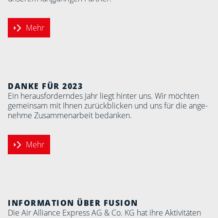
Mehr
DANKE FÜR 2023
Ein her­aus­fordern­des Jahr liegt hinter uns. Wir möchten
ge­mein­sam mit Ihnen zu­rück­blicken und uns für die an­ge­
nehme Zu­sammen­arbeit be­danken.
Mehr
INFOR­MA­TION ÜBER FUSION
Die Air Alliance Express AG & Co. KG hat ihre Akti­vitäten