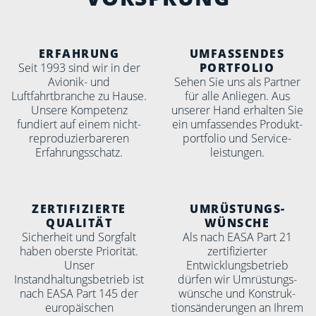
ERFAHRUNG
UMFAS­SENDES
Seit 1993 sind wir in der
PORTFOLIO
Avionik- und
Sehen Sie uns als Partner
Luftfahrtbranche zu Hause.
für alle Anliegen. Aus
Unsere Kompetenz
unserer Hand erhalten Sie
fundiert auf einem nicht-
ein umfassendes Produkt­
reproduzierbareren
port­folio und Service­
Erfahrungs­schatz.
leistungen.
ZERTI­FIZIERTE
UM­RÜST­UNGS­
QUALITÄT
WÜNSCHE
Sicherheit und Sorgfalt
Als nach EASA Part 21
haben oberste Priorität.
zertifizierter
Unser
Entwicklungsbetrieb
Instandhaltungsbetrieb ist
dürfen wir Um­rüstungs­
nach EASA Part 145 der
wünsche und Konstruk­
europäischen
tions­änder­ungen an Ihrem